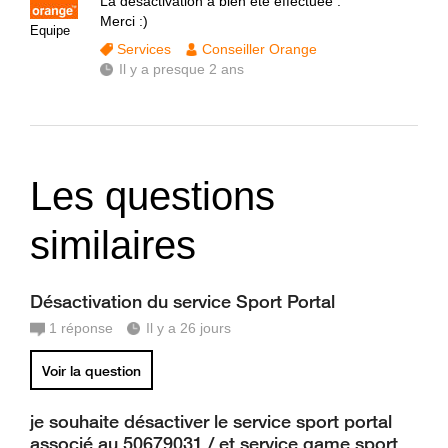
La désactivation a bien été effectuée .
Merci :)
Equipe
Services
Conseiller Orange
Il y a presque 2 ans
Les questions
similaires
Désactivation du service Sport Portal
1
réponse
Il y a 26 jours
Voir la question
je souhaite désactiver le service sport portal
associé au 50679031 / et service game sport