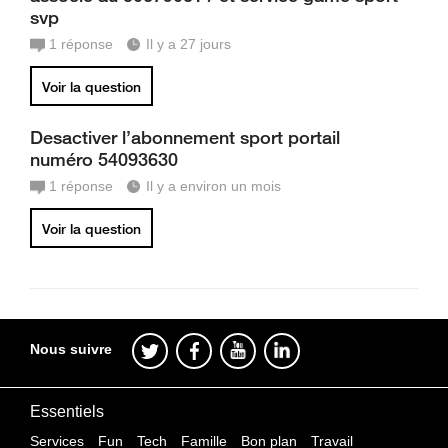
svp
1
réponse
Il y a 27 jours
Voir la question
Desactiver l’abonnement sport portail
numéro 54093630
1
réponse
Il y a environ un mois
Voir la question
Nous suivre
Essentiels
Services
Fun
Tech
Famille
Bon plan
Travail