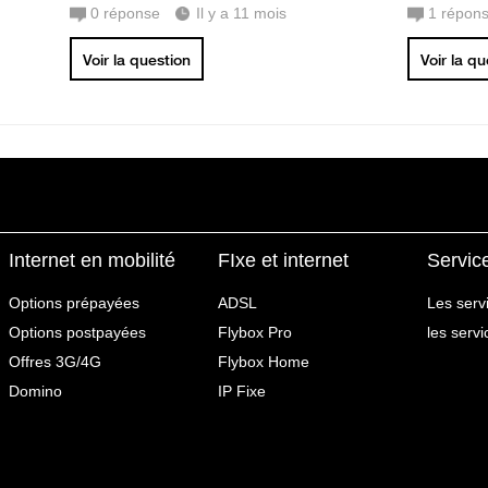
0
réponse
Il y a 11 mois
1
répon
Voir la question
Voir la q
Internet en mobilité
FIxe et internet
Servic
Options prépayées
ADSL
Les serv
Options postpayées
Flybox Pro
les serv
Offres 3G/4G
Flybox Home
Domino
IP Fixe