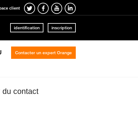
pace client
identification
inscription
U
Contacter un expert Orange
 du contact