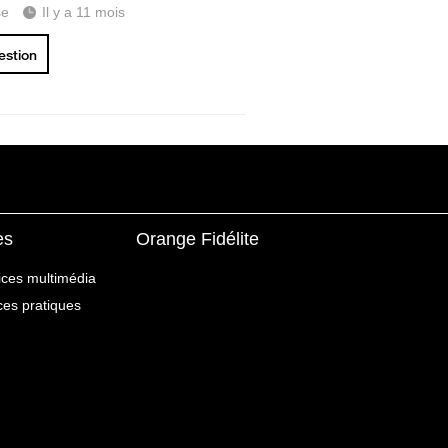
se
Il y a 11 mois
uestion
es
Orange Fidélite
ices multimédia
ices pratiques