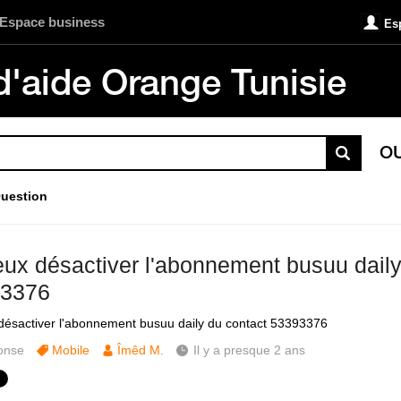
Espace business
Es
d'aide Orange Tunisie
O
uestion
eux désactiver l'abonnement busuu daily
3376
désactiver l'abonnement busuu daily du contact 53393376
onse
Mobile
Îmêd M.
Il y a presque 2 ans