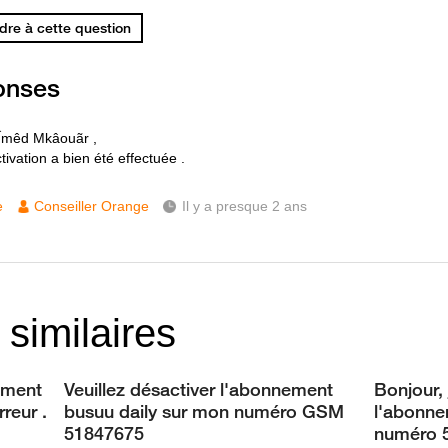
re à cette question
onses
Îmêd Mkâouãr ,
ivation a bien été effectuée .
e
Conseiller Orange
Il y a presque 2 ans
 similaires
ement
Veuillez désactiver l'abonnement
Bonjour, 
rreur .
busuu daily sur mon numéro GSM
l'abonne
51847675
numéro 