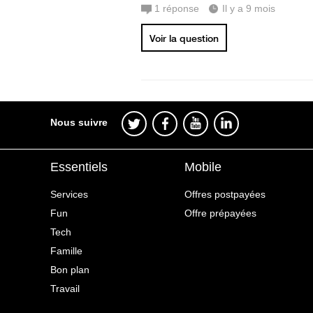
1
réponse
Il y a 9 mois
Voir la question
Nous suivre
Essentiels
Mobile
Services
Offres postpayées
Fun
Offre prépayées
Tech
Famille
Bon plan
Travail