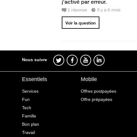
j'activé par erreur.
1
réponse
Il y a 6 mois
Voir la question
Nous suivre
Essentiels
Mobile
Services
Offres postpayées
Fun
Offre prépayées
Tech
Famille
Bon plan
Travail