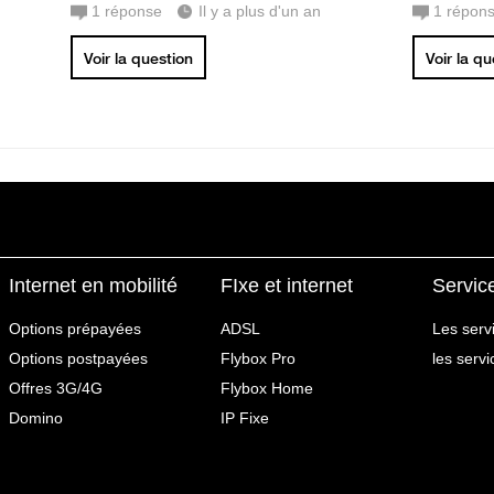
1
réponse
Il y a plus d'un an
1
répon
Voir la question
Voir la q
Internet en mobilité
FIxe et internet
Servic
Options prépayées
ADSL
Les serv
Options postpayées
Flybox Pro
les serv
Offres 3G/4G
Flybox Home
Domino
IP Fixe