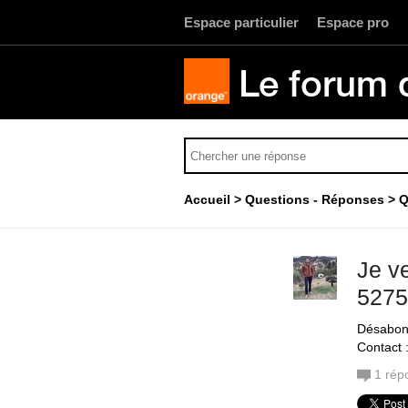
Espace particulier
Espace pro
Le forum 
Accueil
Questions - Réponses
Q
Je v
5275
Désabonn
Contact 
1
rép