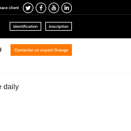
pace client
identification
inscription
U
Contacter un expert Orange
 daily