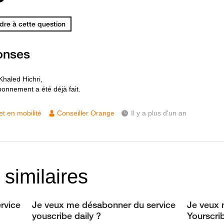
re à cette question
onses
Khaled Hichri,
onnement a été déjà fait.
et en mobilité
Conseiller Orange
Il y a plus d'un an
 similaires
rvice
Je veux me désabonner du service
Je veux 
youscribe daily ?
Yourscri