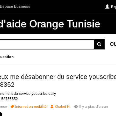
Espace business
Es
d'aide Orange Tunisie
O
uestion
eux me désabonner du service youscribe
8352
ement du service youscribe daily
: 52758352
onse
Internet en mobilité
Khaled H.
Il y a plus d'un an