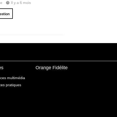
se
Il y a 6 mois
uestion
es
Orange Fidélite
ices multimédia
ices pratiques