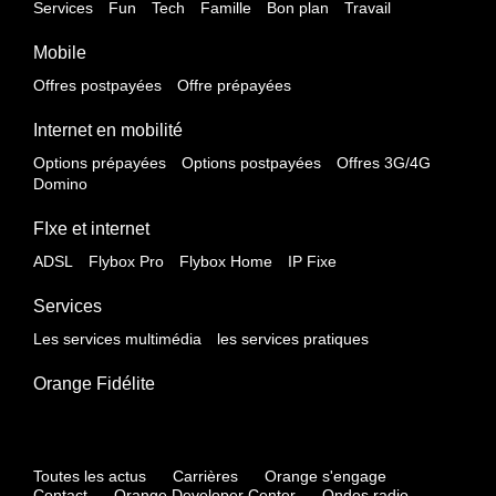
Services
Fun
Tech
Famille
Bon plan
Travail
Mobile
Offres postpayées
Offre prépayées
Internet en mobilité
Options prépayées
Options postpayées
Offres 3G/4G
Domino
FIxe et internet
ADSL
Flybox Pro
Flybox Home
IP Fixe
Services
Les services multimédia
les services pratiques
Orange Fidélite
Toutes les actus
Carrières
Orange s'engage
Contact
Orange Developer Center
Ondes radio