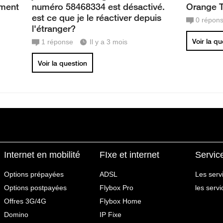
mment
numéro 58468334 est désactivé.
Orange 
est ce que je le réactiver depuis
0
répon
l'étranger?
Voir la q
1
réponse
Il y a 3 mois
Voir la question
Internet en mobilité
FIxe et internet
Servic
Options prépayées
ADSL
Les serv
Options postpayées
Flybox Pro
les serv
Offres 3G/4G
Flybox Home
Domino
IP Fixe