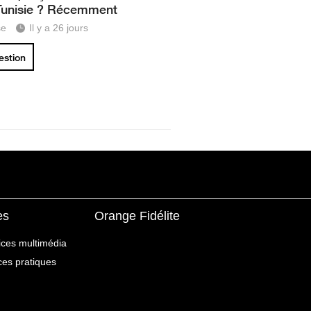
Tunisie ? Récemment
se
Il y a 26 jours
uestion
es
Orange Fidélite
ices multimédia
ices pratiques