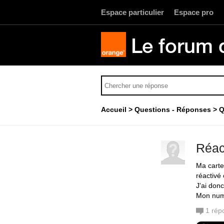
Espace particulier
Espace pro
Le forum 
Accueil
Questions - Réponses
Q
Réac
Ma carte
réactivé
J'ai don
Mon num
1
rép