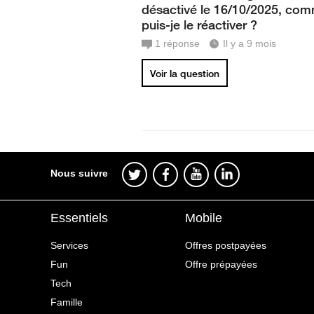
désactivé le 16/10/2025, co
puis-je le réactiver ?
1
réponse
Il y a 9 mois
Voir la question
Nous suivre
Essentiels
Mobile
Services
Offres postpayées
Fun
Offre prépayées
Tech
Famille