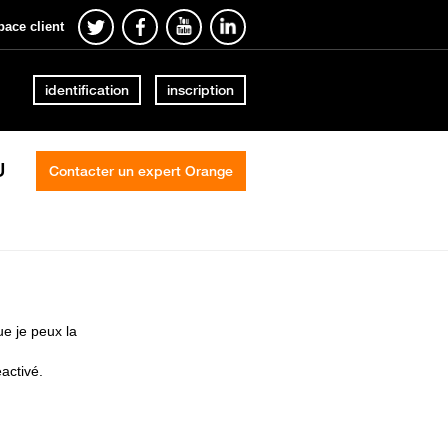
pace client
identification
inscription
U
Contacter un expert Orange
ue je peux la
activé.