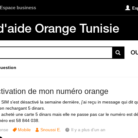
Espace business
Es
d'aide Orange Tunisie
O
uestion
tivation de mon numéro orange
 SIM s'est désactivé la semaine dernière, j'ai reçu in message qui dit q
 en rechargant 5 dinars.
c acheté une carte 5 dinars mais elle ne passe pas car le numéro est dé
éro est 58 844 038.
onse
Mobile
Snoussi E.
Il y a plus d'un an