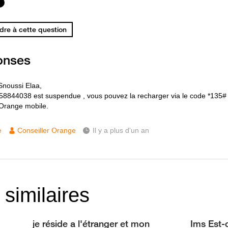
re à cette question
onses
Snoussi Elaa,
 58844038 est suspendue , vous pouvez la recharger via le code *135# 
Orange mobile.
e
Conseiller Orange
Il y a plus d'un an
 similaires
je réside a l'étranger et mon
Ims Est-