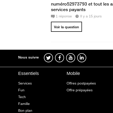
numéro52973793 et tout les a
services payants
1
réponse
Il y a 15 jours
Voir la question
Nous suivre
Essentiels
Mobile
Services
Offres postpayées
Fun
Offre prépayées
Tech
Famille
Bon plan