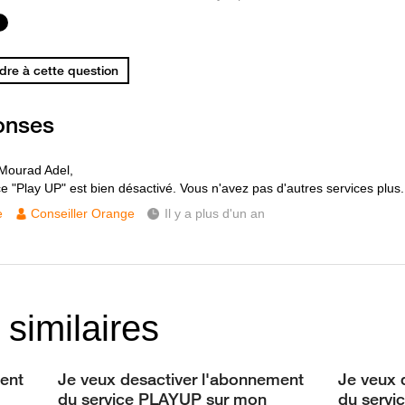
re à cette question
onses
Mourad Adel,
ce "Play UP" est bien désactivé. Vous n'avez pas d'autres services plus.
e
Conseiller Orange
Il y a plus d'un an
 similaires
ent
Je veux desactiver l'abonnement
Je veux 
du service PLAYUP sur mon
du servi