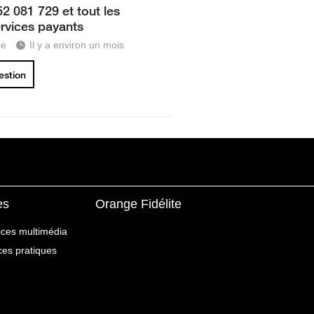
2 081 729 et tout les
ervices payants
se
Il y a environ un mois
uestion
es
Orange Fidélite
ices multimédia
ices pratiques