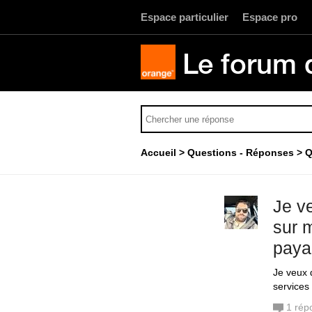
Espace particulier
Espace pro
Le forum 
Accueil
Questions - Réponses
Q
Je v
sur 
paya
Je veux 
services
1
rép