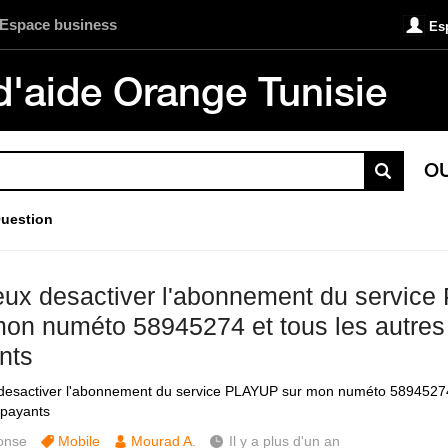
Espace business
Es
d'aide Orange Tunisie
O
uestion
eux desactiver l'abonnement du servic
mon numéto 58945274 et tous les autres
nts
desactiver l'abonnement du service PLAYUP sur mon numéto 58945274 
 payants
onse
Mobile
Mourad A.
Il y a plus d'un an