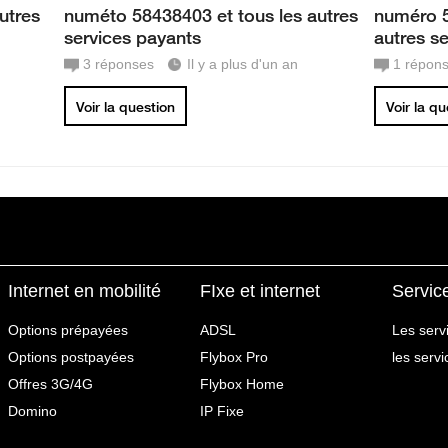
utres
numéto 58438403 et tous les autres
numéro 5
services payants
autres s
3
réponses
Il y a plus d'un an
1
répon
Voir la question
Voir la q
Internet en mobilité
FIxe et internet
Servic
Options prépayées
ADSL
Les serv
Options postpayées
Flybox Pro
les serv
Offres 3G/4G
Flybox Home
Domino
IP Fixe