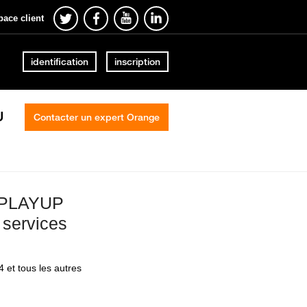
pace client
identification
inscription
U
Contacter un expert Orange
e PLAYUP
 services
et tous les autres