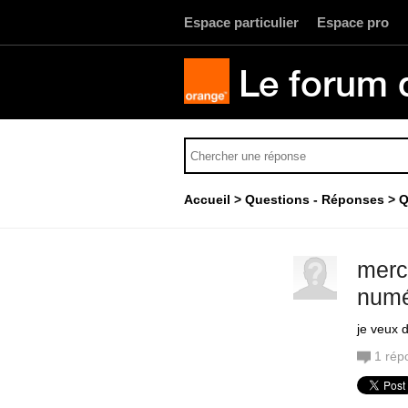
Espace particulier
Espace pro
Le forum 
Accueil
Questions - Réponses
Q
merci
numé
je veux d
1
rép