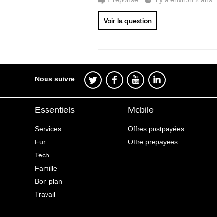
1
réponse
Il y a environ 2 ans
Voir la question
Nous suivre
Essentiels
Mobile
Services
Offres postpayées
Fun
Offre prépayées
Tech
Famille
Bon plan
Travail