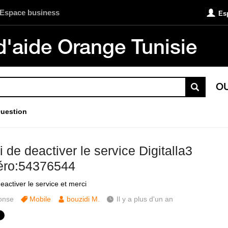
Espace business
Es
d'aide Orange Tunisie
O
uestion
 de deactiver le service Digitalla3
ro:54376544
eactiver le service et merci
onse
Mobile
bouzidi M.
Il y a plus d'un an