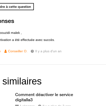
re à cette question
onses
bouzidi malek ,
tivation a été effectuée avec succès.
e
Conseiller O.
Il y a plus d'un an
 similaires
Comment déactiver le service
digitalla3