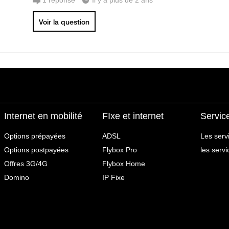
1
réponse
Il y a plus de 2 ans
Voir la question
Internet en mobilité
FIxe et internet
Servic
Options prépayées
ADSL
Les serv
Options postpayées
Flybox Pro
les serv
Offres 3G/4G
Flybox Home
Domino
IP Fixe