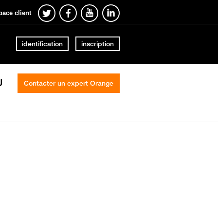
pace client
identification
inscription
U
Contacter un expert Orange