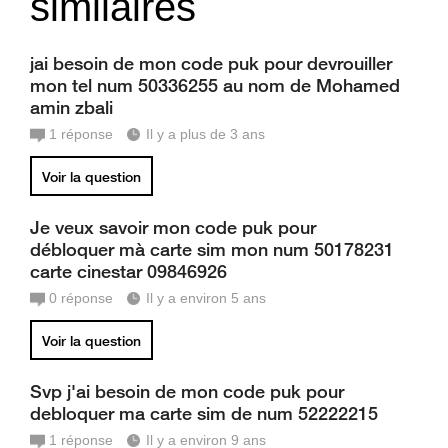
similaires
jai besoin de mon code puk pour devrouiller
mon tel num 50336255 au nom de Mohamed
amin zbali
1
réponse
Il y a plus de 3 ans
Voir la question
Je veux savoir mon code puk pour
débloquer mà carte sim mon num 50178231
carte cinestar 09846926
0
réponse
Il y a environ 5 ans
Voir la question
Svp j'ai besoin de mon code puk pour
debloquer ma carte sim de num 52222215
1
réponse
Il y a environ 9 ans