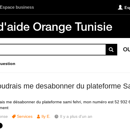
Espace business
Es
d'aide Orange Tunisie
O
uestion
oudrais me desabonner du plateforme S
ais me désabonner du plateforme sami fehri, mon numéro est 52 932 
ement
onse
Services
Ily E.
Il y a plus d'un an