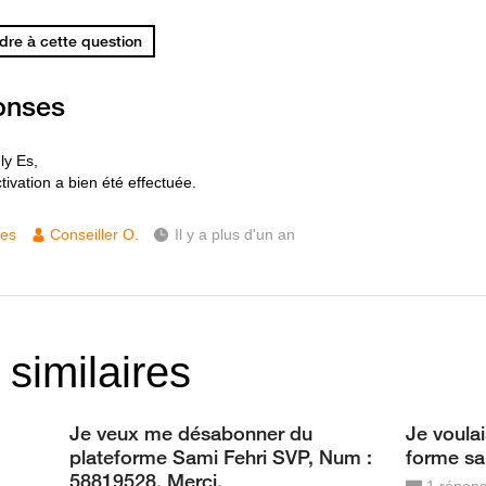
re à cette question
onses
ly Es,
tivation a bien été effectuée.
ces
Conseiller O.
Il y a plus d'un an
 similaires
Je veux me désabonner du
Je voula
plateforme Sami Fehri SVP, Num :
forme sa
58819528. Merci.