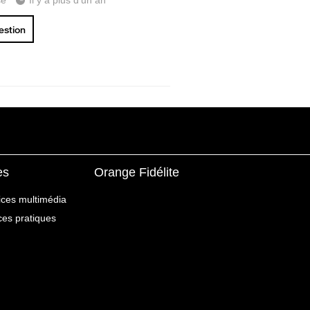
se
Il y a plus d'un an
uestion
es
Orange Fidélite
ices multimédia
ices pratiques