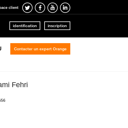
pace client
identification
inscription
U
Contacter un expert Orange
ami Fehri
656