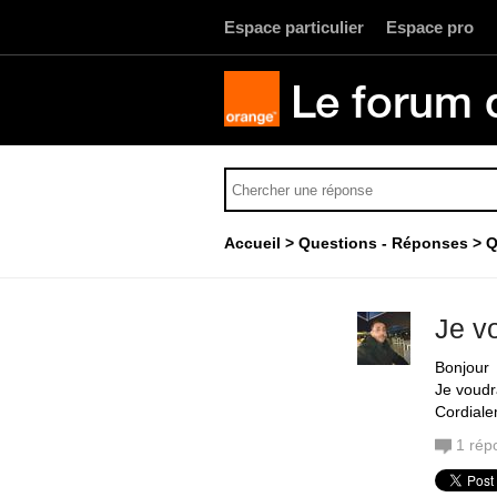
Espace particulier
Espace pro
Le forum 
Accueil
Questions - Réponses
Q
Je v
Bonjour
Je voudr
Cordial
1
rép