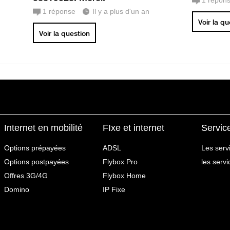
1
répon
1
réponse
Il y a plus d'un an
Voir la q
Voir la question
Internet en mobilité
FIxe et internet
Servic
Options prépayées
ADSL
Les serv
Options postpayées
Flybox Pro
les serv
Offres 3G/4G
Flybox Home
Domino
IP Fixe