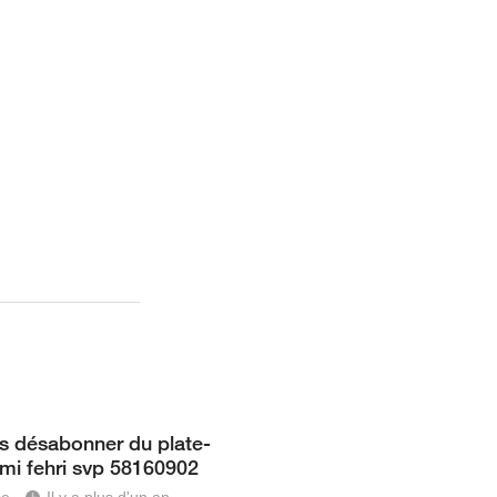
is désabonner du plate-
mi fehri svp 58160902