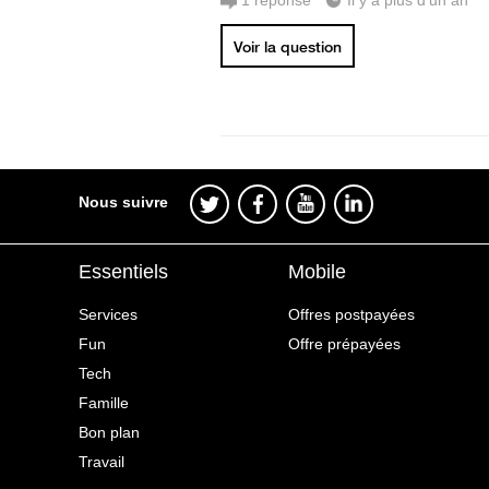
1
réponse
Il y a plus d'un an
Voir la question
Nous suivre
Essentiels
Mobile
Services
Offres postpayées
Fun
Offre prépayées
Tech
Famille
Bon plan
Travail