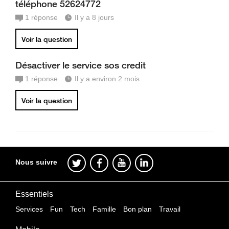
téléphone 52624772
1
réponse
Il y a 8 jours
Voir la question
Désactiver le service sos credit
1
réponse
Il y a environ 2 mois
Voir la question
Nous suivre
Essentiels
Services
Fun
Tech
Famille
Bon plan
Travail