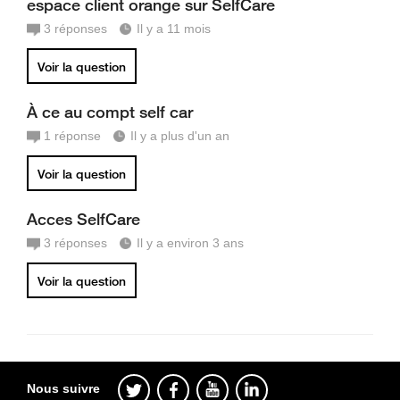
espace client orange sur SelfCare
3
réponses
Il y a 11 mois
Voir la question
À ce au compt self car
1
réponse
Il y a plus d'un an
Voir la question
Acces SelfCare
3
réponses
Il y a environ 3 ans
Voir la question
Nous suivre