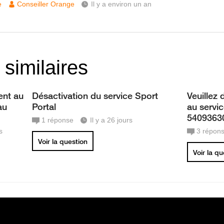
e
Conseiller Orange
Il y a environ un an
 similaires
ent au
Désactivation du service Sport
Veuillez
au
Portal
au servi
5409363
1
réponse
Il y a 26 jours
s
3
répon
Voir la question
Voir la q