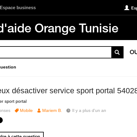
Espace business
Es
d'aide Orange Tunisie
O
uestion
eux désactiver service sport portal 540
r sport portal
onses
Mobile
Mariem B.
Il y a plus d'un an
re à cette question