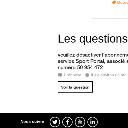
Mobil
Les questions
veuillez désactiver l'abonnem
service Sport Portal, associé 
numéro 50 954 472
1
réponse
Il y a environ un moi
Voir la question
Nous suivre