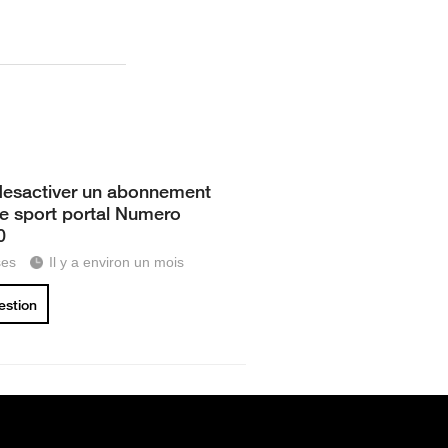
 desactiver un abonnement
ce sport portal Numero
0
ses
Il y a environ un mois
uestion