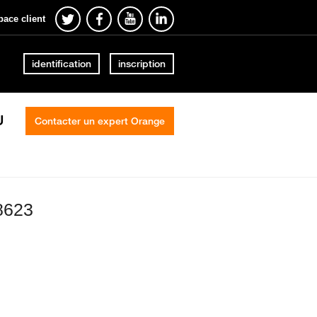
pace client
identification
inscription
U
Contacter un expert Orange
28623