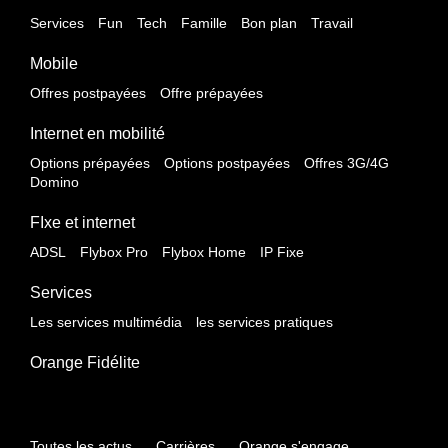
Services
Fun
Tech
Famille
Bon plan
Travail
Mobile
Offres postpayées
Offre prépayées
Internet en mobilité
Options prépayées
Options postpayées
Offres 3G/4G
Domino
FIxe et internet
ADSL
Flybox Pro
Flybox Home
IP Fixe
Services
Les services multimédia
les services pratiques
Orange Fidélite
Toutes les actus
Carrières
Orange s'engage