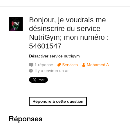
Bonjour, je voudrais me
désinscrire du service
NutriGym; mon numéro :
54601547
Désactiver service nutrigym
1
réponse
Services
Mohamed A.
Il y a environ un an
Répondre à cette question
Réponses