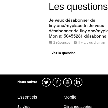
Les questions
Je veux désabonner de
tiny.one/myplace.tn Je veux
désabonner de tiny.one/mypl
Mon n: 50455231 désabonne
2
réponses
Il y a plus d'un an
Voir la question
Nous suivre
Essentiels
Mobile
Services
Offres postpayées