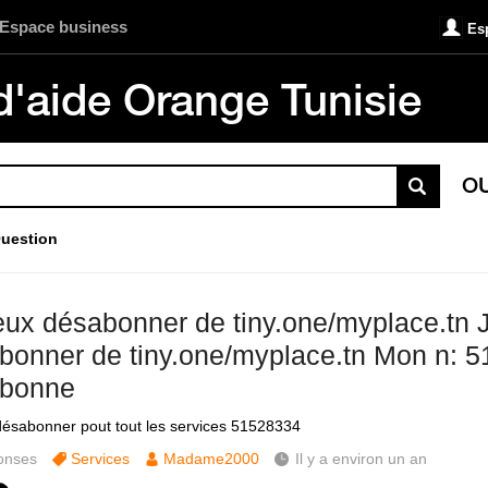
Espace business
Es
d'aide Orange Tunisie
O
uestion
eux désabonner de tiny.one/myplace.tn 
bonner de tiny.one/myplace.tn Mon n: 
bonne
désabonner pout tout les services 51528334
onses
Services
Madame2000
Il y a environ un an