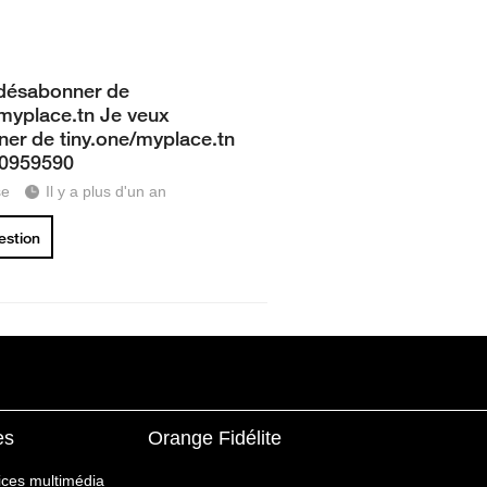
désabonner de
/myplace.tn Je veux
er de tiny.one/myplace.tn
50959590
se
Il y a plus d'un an
uestion
es
Orange Fidélite
ices multimédia