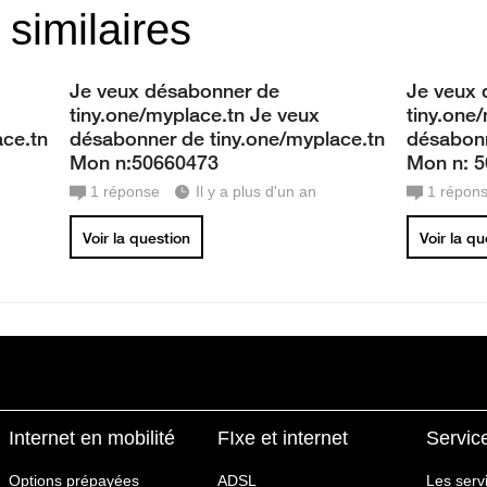
 similaires
Je veux désabonner de
Je veux 
tiny.one/myplace.tn Je veux
tiny.one
ace.tn
désabonner de tiny.one/myplace.tn
désabonn
Mon n:50660473
Mon n: 
1
réponse
Il y a plus d'un an
1
répon
Voir la question
Voir la q
Internet en mobilité
FIxe et internet
Servic
Options prépayées
ADSL
Les serv