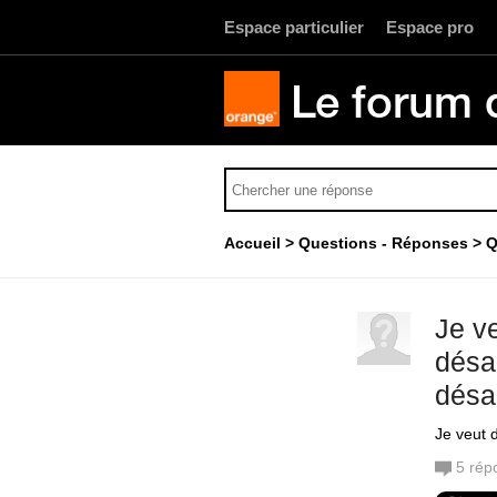
Espace particulier
Espace pro
Le forum 
Accueil
Questions - Réponses
Q
Je v
désa
désa
Je veut 
5
rép