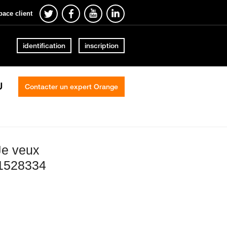
pace client
identification
inscription
U
Contacter un expert Orange
Je veux
51528334