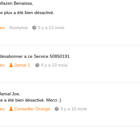
 Mazen Benaissa,
e plus a été bien désactivé.
ces
Anonyme
Il y a 12 mois
désabonner a ce Service 50850191
ces
Jamal J.
Il y a 10 mois
Jamal Joe,
e a été bien désactivé. Merci :)
ces
Conseiller Orange
Il y a 10 mois