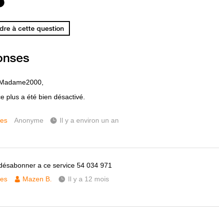
re à cette question
onses
 Madame2000,
e plus a été bien désactivé.
ces
Anonyme
Il y a environ un an
désabonner a ce service 54 034 971
ces
Mazen B.
Il y a 12 mois