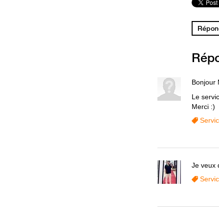
Répond
Rép
Bonjour
Le servic
Merci :)
Servi
Je veux 
Servi