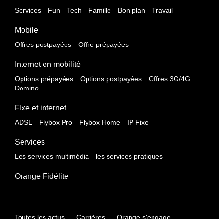
Services
Fun
Tech
Famille
Bon plan
Travail
Mobile
Offres postpayées
Offre prépayées
Internet en mobilité
Options prépayées
Options postpayées
Offres 3G/4G
Domino
FIxe et internet
ADSL
Flybox Pro
Flybox Home
IP Fixe
Services
Les services multimédia
les services pratiques
Orange Fidélite
Toutes les actus
Carrières
Orange s'engage