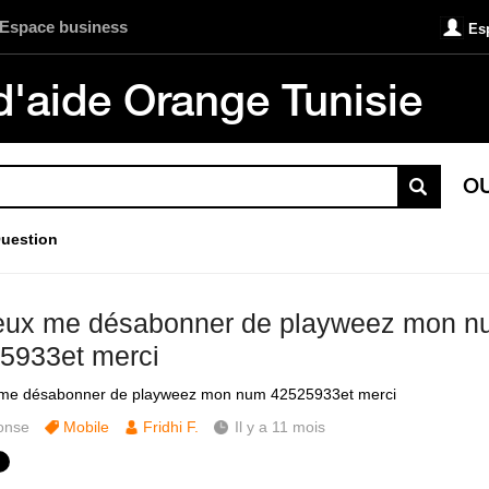
Espace business
Es
d'aide Orange Tunisie
O
uestion
eux me désabonner de playweez mon 
5933et merci
 me désabonner de playweez mon num 42525933et merci
onse
Mobile
Fridhi F.
Il y a 11 mois