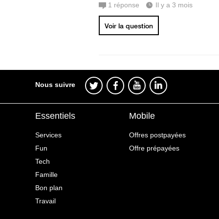
1
réponse
Il y a 3 mois
Voir la question
Nous suivre
Essentiels
Mobile
Services
Offres postpayées
Fun
Offre prépayées
Tech
Famille
Bon plan
Travail