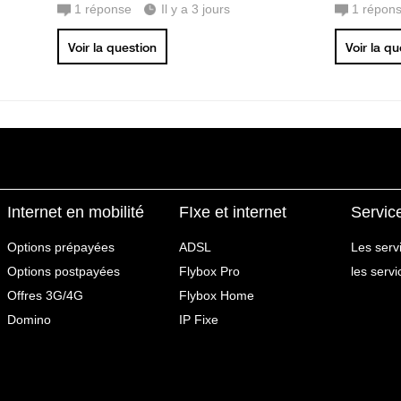
1
réponse
Il y a 3 jours
1
répon
Voir la question
Voir la q
Internet en mobilité
FIxe et internet
Servic
Options prépayées
ADSL
Les serv
Options postpayées
Flybox Pro
les serv
Offres 3G/4G
Flybox Home
Domino
IP Fixe