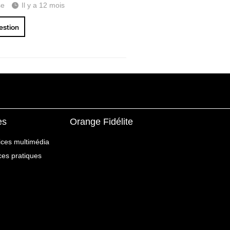
se
Il y a 12 mois
uestion
es
Orange Fidélite
ices multimédia
ices pratiques