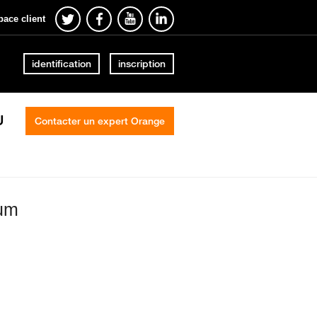
pace client
identification
inscription
U
Contacter un expert Orange
num