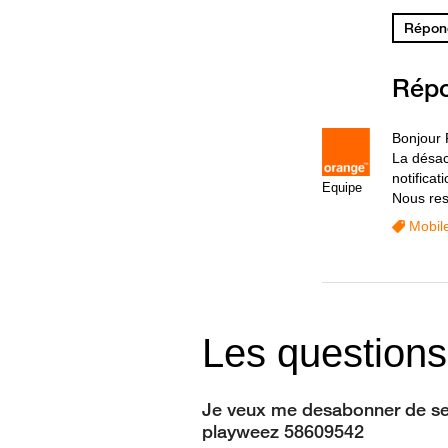
Répond
Rép
Bonjour F
La désac
notifica
Equipe
Nous res
Mobil
Les questions
Je veux me desabonner de se
playweez 58609542