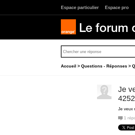
Espace particulier
Espace pro
Le forum 
Accueil
Questions - Réponses
Q
Je v
4252
Je veux
1
rép