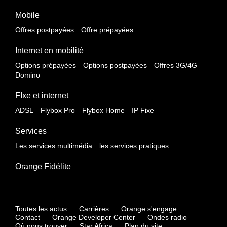
Mobile
Offres postpayées
Offre prépayées
Internet en mobilité
Options prépayées
Options postpayées
Offres 3G/4G
Domino
FIxe et internet
ADSL
Flybox Pro
Flybox Home
IP Fixe
Services
Les services multimédia
les services pratiques
Orange Fidélite
Toutes les actus
Carrières
Orange s'engage
Contact
Orange Developer Center
Ondes radio
Où nous trouver
Star Africa
Plan du site