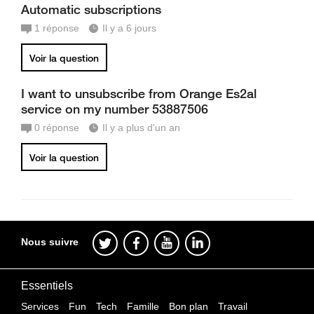
Automatic subscriptions
1
réponse
Il y a 6 jours
Voir la question
I want to unsubscribe from Orange Es2al
service on my number 53887506
0
réponse
Il y a plus d'un an
Voir la question
Nous suivre
Essentiels
Services
Fun
Tech
Famille
Bon plan
Travail