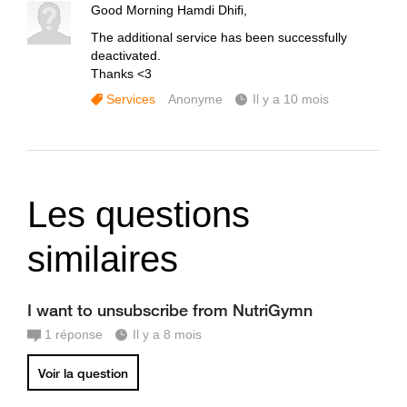
Good Morning Hamdi Dhifi,
The additional service has been successfully
deactivated.
Thanks <3
Services
Anonyme
Il y a 10 mois
Les questions
similaires
I want to unsubscribe from NutriGymn
1
réponse
Il y a 8 mois
Voir la question