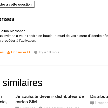
re à cette question
onses
 Salma Merhaben,
s invitons à vous rendre en boutique muni de votre carte d’identité af
 procéder à l’activation.
ces
Conseiller O.
Il y a 10 mois
 similaires
m
Je souhaite devenir distributeur de
Distribu
sie,
cartes SIM
1
répon