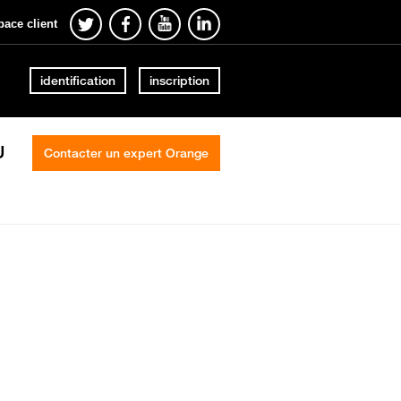
pace client
identification
inscription
U
Contacter un expert Orange