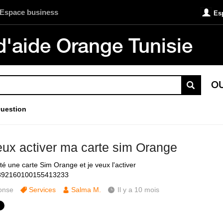
Espace business
Es
d'aide Orange Tunisie
O
uestion
eux activer ma carte sim Orange
té une carte Sim Orange et je veux l'activer
 892160100155413233
onse
Services
Salma M.
Il y a 10 mois