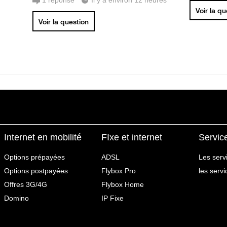
1
réponse
Il y a environ 12 heures
Voir la q
Voir la question
Internet en mobilité
FIxe et internet
Servic
Options prépayées
ADSL
Les serv
Options postpayées
Flybox Pro
les serv
Offres 3G/4G
Flybox Home
Domino
IP Fixe