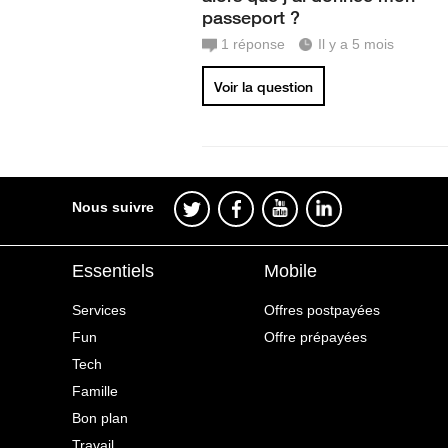
passeport ?
1
réponse
Il y a 5 mois
Voir la question
Nous suivre
Essentiels
Mobile
Services
Offres postpayées
Fun
Offre prépayées
Tech
Famille
Bon plan
Travail