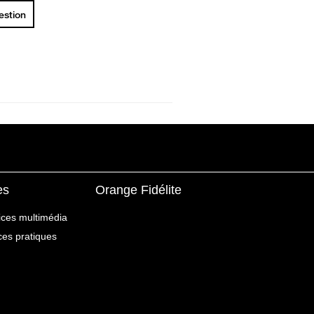
uestion
es
Orange Fidélite
ices multimédia
ices pratiques