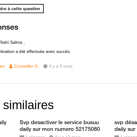
re à cette question
onses
Riahi Salma ,
tivation a été effectuée avec succès.
ces
Conseiller O.
Il y a 9 mois
 similaires
ily
Svp desactiver le service busuu
svp désa
daily sur mon numero 52175080
daily su