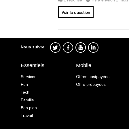
1
réponse
Il y a environ 2 mois
Voir la question
Nous suivre
Essentiels
Mobile
Services
Offres postpayées
Fun
Offre prépayées
Tech
Famille
Bon plan
Travail