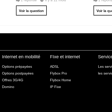
1
réponse
Il y a 12 mois
1
répon
Voir la question
Voir la q
Internet en mobilité
FIxe et internet
Servic
Options prépayées
ADSL
Les serv
Options postpayées
Flybox Pro
les serv
Offres 3G/4G
Flybox Home
Domino
IP Fixe