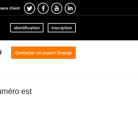
pace client
identification
inscription
U
Contacter un expert Orange
uméro est