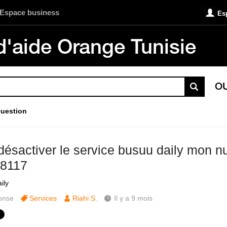
Espace business
Es
d'aide Orange Tunisie
O
uestion
désactiver le service busuu daily mon n
8117
ily
onse
Services
Riahi S.
Il y a 9 mois