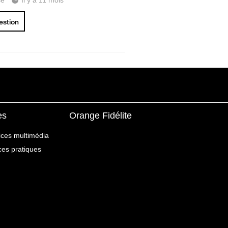
se
Il y a 11 mois
uestion
es
Orange Fidélite
ices multimédia
ices pratiques