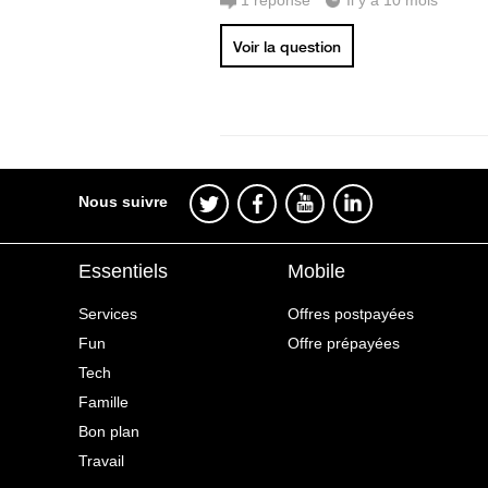
1
réponse
Il y a 10 mois
Voir la question
Nous suivre
Essentiels
Mobile
Services
Offres postpayées
Fun
Offre prépayées
Tech
Famille
Bon plan
Travail