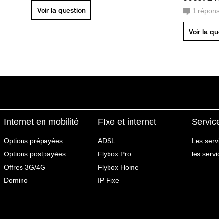
Voir la question
1
répon
Voir la q
Internet en mobilité
FIxe et internet
Servic
Options prépayées
ADSL
Les serv
Options postpayées
Flybox Pro
les serv
Offres 3G/4G
Flybox Home
Domino
IP Fixe