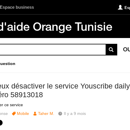
Espace business
Es
d'aide Orange Tunisie
O
uestion
eux désactiver le service Youscribe dail
ro 58913018
er ce service
onse
Mobile
Taher M.
Il y a 9 mois