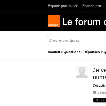
Espace particulier
Espace pro
Le forum 
Accueil
Questions - Réponses
Q
Je v
numé
Désactiv
1
rép