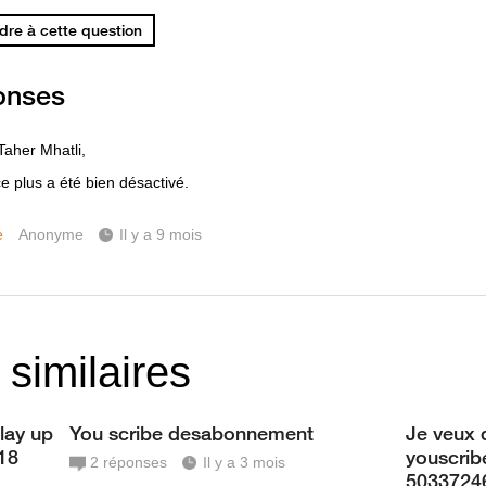
re à cette question
onses
Taher Mhatli,
e plus a été bien désactivé.
e
Anonyme
Il y a 9 mois
 similaires
play up
You scribe desabonnement
Je veux d
18
youscrib
2
réponses
Il y a 3 mois
5033724