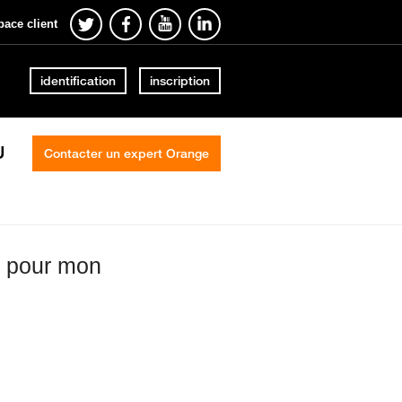
pace client
identification
inscription
U
Contacter un expert Orange
y pour mon