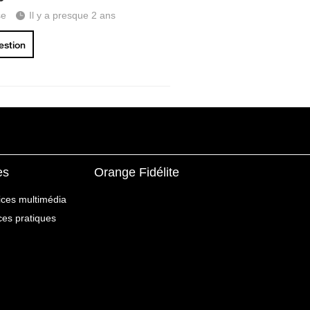
se
Il y a presque 2 ans
uestion
es
Orange Fidélite
ices multimédia
ices pratiques