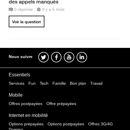
des appels manqués
0
réponse
Il y a 5 mois
Voir la question
Nous suivre
Essentiels
Services
Fun
Tech
Famille
Bon plan
Travail
Mobile
Offres postpayées
Offre prépayées
Internet en mobilité
Options prépayées
Options postpayées
Offres 3G/4G
Domino