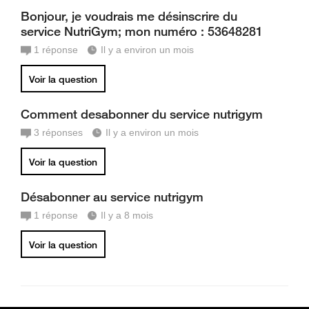
Bonjour, je voudrais me désinscrire du
service NutriGym; mon numéro : 53648281
1
réponse
Il y a environ un mois
Voir la question
Comment desabonner du service nutrigym
3
réponses
Il y a environ un mois
Voir la question
Désabonner au service nutrigym
1
réponse
Il y a 8 mois
Voir la question