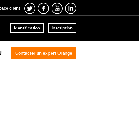
pace client
identification
inscription
U
Contacter un expert Orange