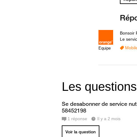
Rép
Bonsoir 
Le servic
Mobil
Equipe
Les questions
Se desabonner de service nu
58452198
1
réponse
Il y a 2 mois
Voir la question