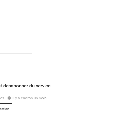
 desabonner du service
ses
Il y a environ un mois
uestion