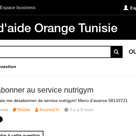
Espace business
Es
d'aide Orange Tunisie
O
uestion
bonner au service nutrigym
ais me désabonner de service nutrigym! Merci d’avance 58133721
onse
Mobile
Rached N.
Il y a 8 mois
re à cette question