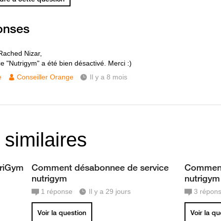
onses
Rached Nizar,
e "Nutrigym" a été bien désactivé. Merci :)
e
Conseiller Orange
Il y a 8 mois
 similaires
triGym
Comment désabonnee de service
Comment
nutrigym
nutrigym
1
réponse
Il y a 29 jours
3
répon
Voir la question
Voir la q