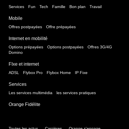
Services
Fun
Tech
Famille
Bon plan
Travail
Mobile
Offres postpayées
Offre prépayées
Internet en mobilité
Options prépayées
Options postpayées
Offres 3G/4G
Domino
FIxe et internet
ADSL
Flybox Pro
Flybox Home
IP Fixe
Services
Les services multimédia
les services pratiques
Orange Fidélite
Toutes les actus
Carrières
Orange s'engage