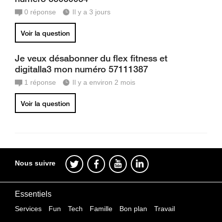
0
réponse
Il y a 3 jours
Voir la question
Je veux désabonner du flex fitness et
digitalla3 mon numéro 57111387
1
réponse
Il y a environ 2 mois
Voir la question
Nous suivre
Essentiels
Services
Fun
Tech
Famille
Bon plan
Travail