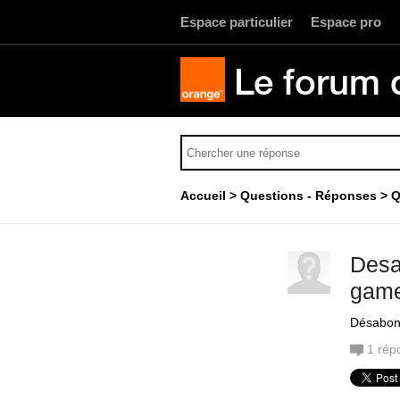
Espace particulier
Espace pro
Le forum 
Accueil
Questions - Réponses
Q
Desa
game
Désabon
1
rép