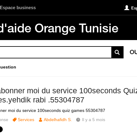
Espace business
Es
d'aide Orange Tunisie
O
uestion
bonner moi du service 100seconds Qui
s.yehdik rabi .55304787
ner moi du service 100seconds quiz games 55304787
onse
Services
Abdelhafidh S.
Il y a 5 mois