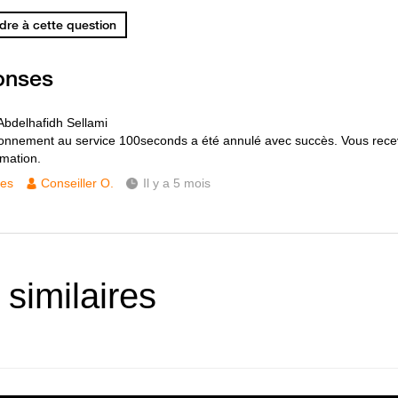
re à cette question
onses
Abdelhafidh Sellami
onnement au service 100seconds a été annulé avec succès. Vous rec
rmation.
ces
Conseiller O.
Il y a 5 mois
 similaires