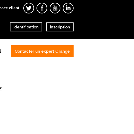
pace client
identification
inscription
U
Contacter un expert Orange
z