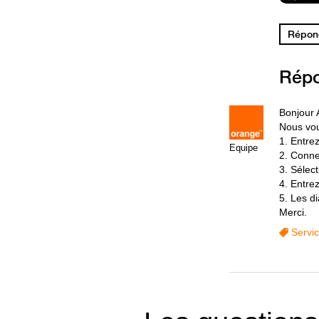
Répond
Rép
Bonjour 
Nous vou
1. Entre
Equipe
2. Connec
3. Sélec
4. Entre
5. Les d
Merci.
Servi