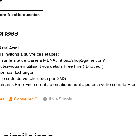
re à cette question
onses
Azmi Azmi,
s invitons à suivre ces étapes:
z sur le site de Garena MENA :
https://shop2game.com/
.
tez-vous en utilisant vos détails Free Fire (ID joueur)
tionnez "Échanger"
z le code du voucher reçu par SMS .
iamants Free Fire seront automatiquement ajoutés à votre compte Free
ces
Conseiller O.
Il y a 5 mois