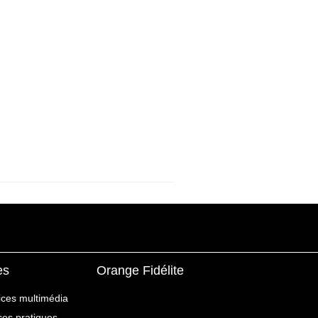
es
Orange Fidélite
ices multimédia
ices pratiques