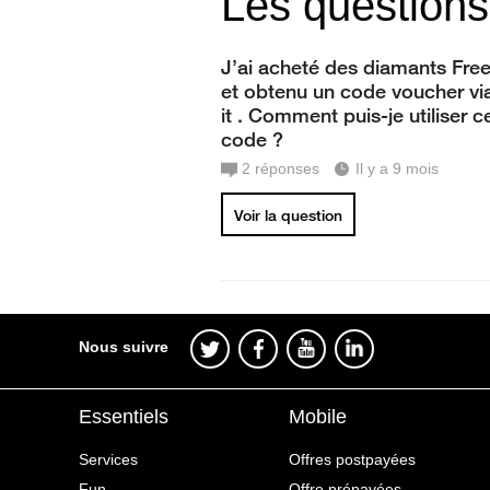
Les questions
J’ai acheté des diamants Free
et obtenu un code voucher v
it . Comment puis-je utiliser c
code ?
2
réponses
Il y a 9 mois
Voir la question
Nous suivre
Essentiels
Mobile
Services
Offres postpayées
Fun
Offre prépayées