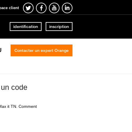
pace client
identification
inscription
U
Contacter un expert Orange
u un code
n Max it TN. Comment