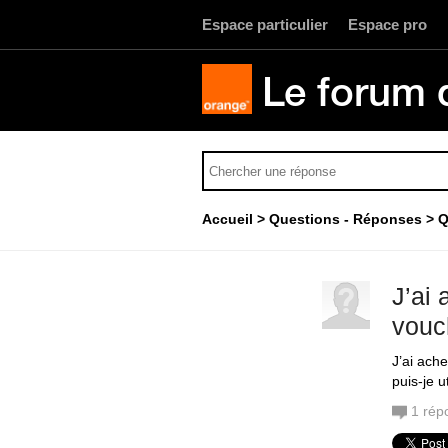
Espace particulier
Espace pro
Le forum 
Accueil
Questions - Réponses
Q
J’ai
vouch
J’ai ach
puis-je 
1
rép