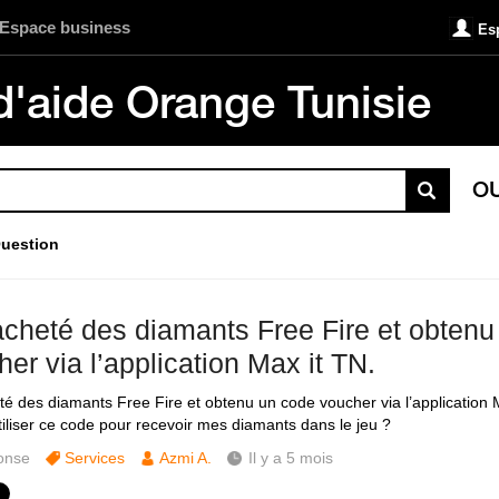
Espace business
Es
d'aide Orange Tunisie
O
uestion
 acheté des diamants Free Fire et obten
er via l’application Max it TN.
eté des diamants Free Fire et obtenu un code voucher via l’applicatio
utiliser ce code pour recevoir mes diamants dans le jeu ?
onse
Services
Azmi A.
Il y a 5 mois