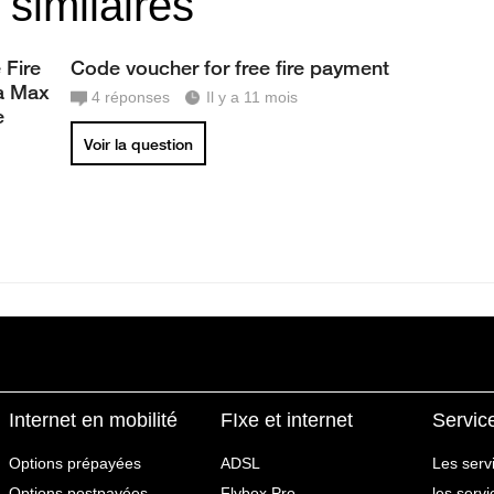
 similaires
 Fire
Code voucher for free fire payment
ia Max
4
réponses
Il y a 11 mois
e
Voir la question
Internet en mobilité
FIxe et internet
Servic
Options prépayées
ADSL
Les serv
Options postpayées
Flybox Pro
les serv