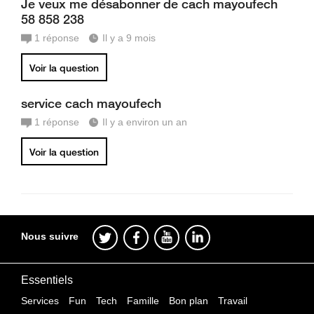
Je veux me désabonner de cach mayoufech
58 858 238
1
réponse
Il y a 9 mois
Voir la question
service cach mayoufech
1
réponse
Il y a environ un an
Voir la question
Nous suivre
Essentiels
Services
Fun
Tech
Famille
Bon plan
Travail