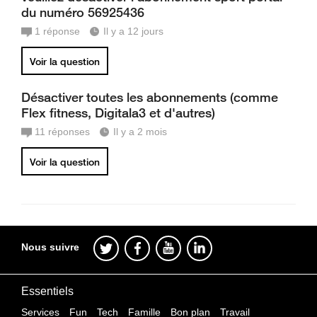
du numéro 56925436
1
réponse
Il y a 12 jours
Voir la question
Désactiver toutes les abonnements (comme
Flex fitness, Digitala3 et d'autres)
11
réponses
Il y a 2 mois
Voir la question
Nous suivre
Essentiels
Services
Fun
Tech
Famille
Bon plan
Travail