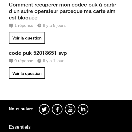
Comment recuperer mon codee puk à partir
d un sutre operateur parceque ma carte sim
est bloquée
1
réponse
Il y a 5 jours
Voir la question
code puk 52018651 svp
0
réponse
Il y a 1 jour
Voir la question
Nous suivre
Essentiels