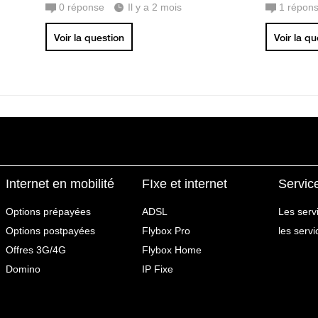
0
réponse
Il y a 2 mois
1
répon
Voir la question
Voir la q
Internet en mobilité
FIxe et internet
Servic
Options prépayées
ADSL
Les serv
Options postpayées
Flybox Pro
les serv
Offres 3G/4G
Flybox Home
Domino
IP Fixe