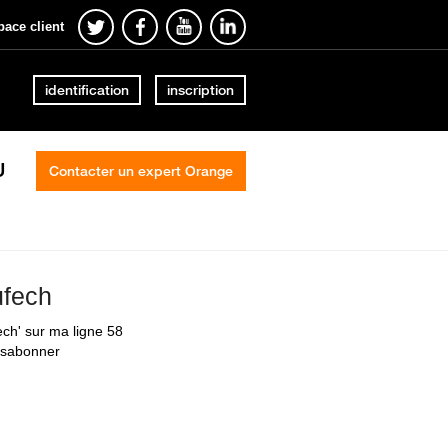
pace client
identification
inscription
U
Contacter un expert Orange
ufech
ech' sur ma ligne 58
ésabonner