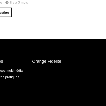
se
Il y a 3 mois
uestion
es
Orange Fidélite
ices multimédia
ices pratiques