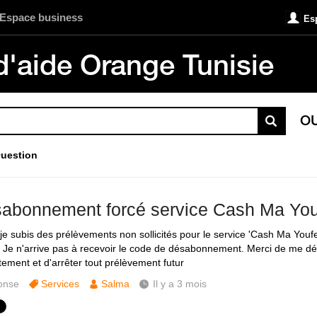
Espace business
Es
d'aide Orange Tunisie
O
uestion
sabonnement forcé service Cash Ma Yo
 je subis des prélèvements non sollicités pour le service 'Cash Ma Youf
 Je n'arrive pas à recevoir le code de désabonnement. Merci de me d
ement et d'arrêter tout prélèvement futur
onse
Services
Salma
Il y a 3 mois