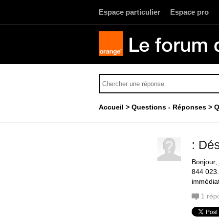
Espace particulier
Espace pro
Le forum 
Accueil
Questions - Réponses
Q
: Dé
Bonjour,
844 023.
immédiat
1
rép