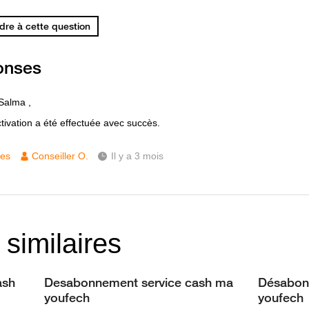
re à cette question
onses
Salma ,
tivation a été effectuée avec succès.
ces
Conseiller O.
Il y a 3 mois
 similaires
ash
Desabonnement service cash ma
Désabonn
youfech
youfech