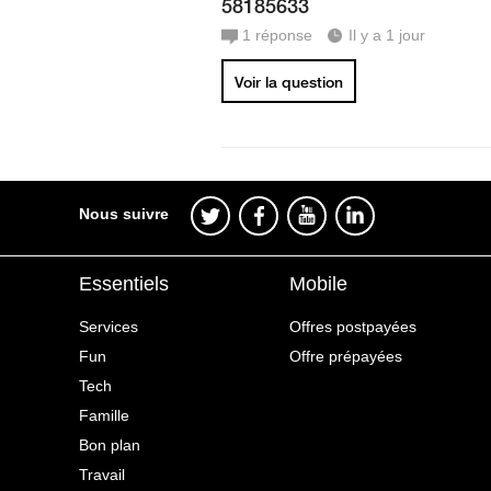
58185633
1
réponse
Il y a 1 jour
Voir la question
Nous suivre
Essentiels
Mobile
Services
Offres postpayées
Fun
Offre prépayées
Tech
Famille
Bon plan
Travail