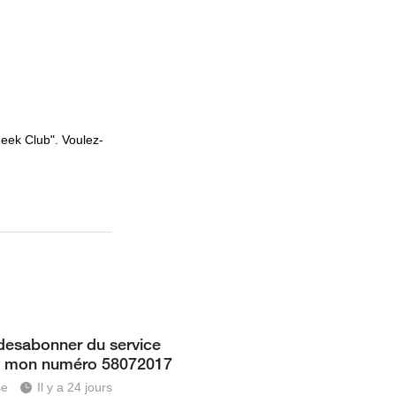
Geek Club". Voulez-
desabonner du service
a3 mon numéro 58072017
se
Il y a 24 jours