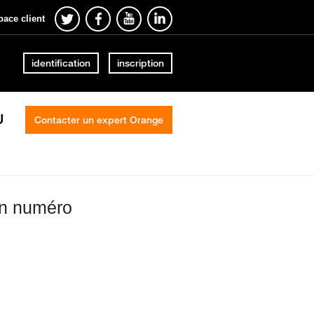
pace client
identification
inscription
U
Contacter un expert Orange
on numéro