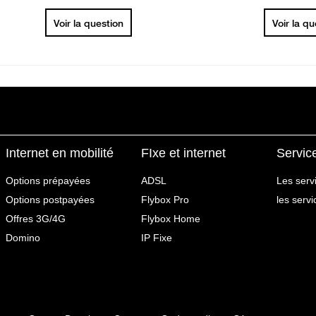
Voir la question
Voir la q
Internet en mobilité
FIxe et internet
Servic
Options prépayées
ADSL
Les serv
Options postpayées
Flybox Pro
les serv
Offres 3G/4G
Flybox Home
Domino
IP Fixe