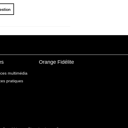
uestion
es
Orange Fidélite
ices multimédia
ices pratiques