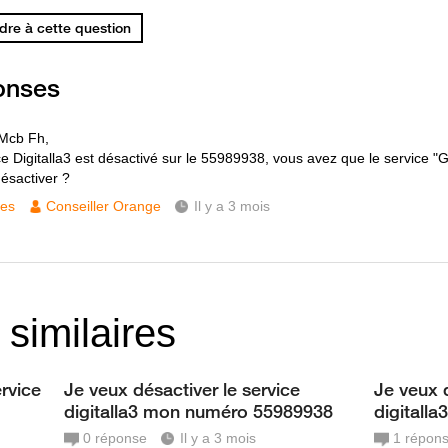
re à cette question
onses
Mcb Fh,
ce Digitalla3 est désactivé sur le 55989938, vous avez que le service "
désactiver ?
ces
Conseiller Orange
Il y a 3 mois
 similaires
rvice
Je veux désactiver le service
Je veux 
digitalla3 mon numéro 55989938
digitall
0
réponse
Il y a 3 mois
1
répon