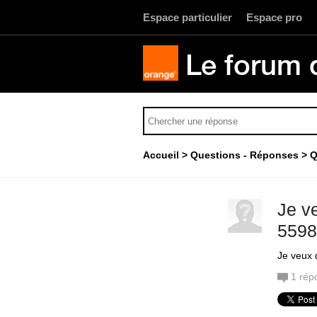
Espace particulier
Espace pro
Le forum 
Accueil
Questions - Réponses
Q
Je v
5598
Je veux 
1
rép