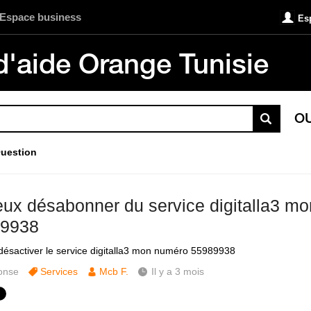
Espace business
Es
d'aide Orange Tunisie
O
uestion
eux désabonner du service digitalla3 m
9938
désactiver le service digitalla3 mon numéro 55989938
onse
Services
Mcb F.
Il y a 3 mois