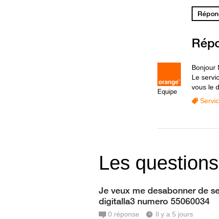
Répond
Rép
Bonjour 
Le servi
vous le 
Equipe
Servi
Les questions
Je veux me desabonner de se
digitalla3 numero 55060034
0
réponse
Il y a 5 jours