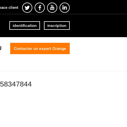
pace client
identification
inscription
U
Contacter un expert Orange
 58347844