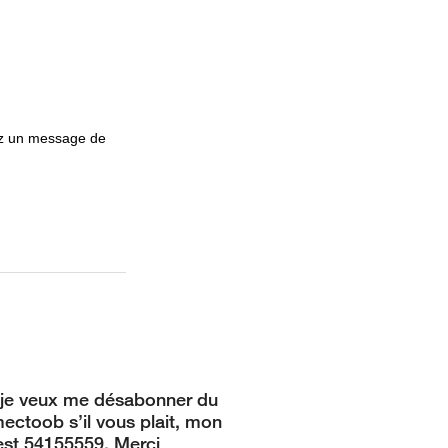
ez un message de
 je veux me désabonner du
mectoob s’il vous plait, mon
st 54155559. Merci