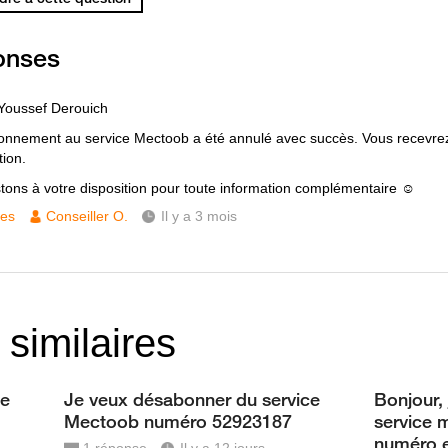
onses
Youssef Derouich
onnement au service Mectoob a été annulé avec succès. Vous recevr
tion.
tons à votre disposition pour toute information complémentaire ☺️
ces
Conseiller O.
Il y a 3 mois
 similaires
ce
Je veux désabonner du service
Bonjour,
Mectoob numéro 52923187
service 
numéro e