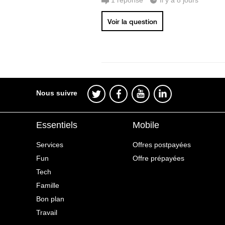
1
réponse
Il y a 8 jours
Voir la question
Nous suivre
Essentiels
Mobile
Services
Offres postpayées
Fun
Offre prépayées
Tech
Famille
Bon plan
Travail