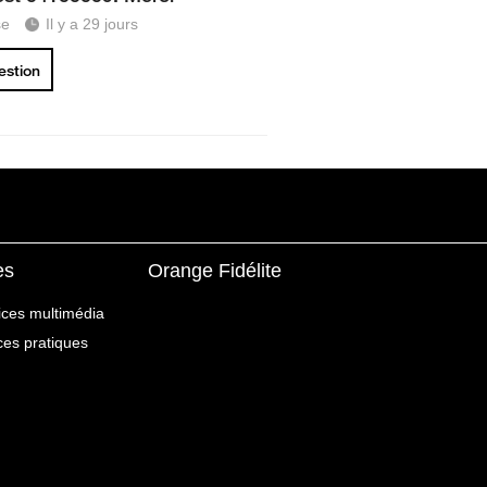
se
Il y a 29 jours
uestion
es
Orange Fidélite
ices multimédia
ices pratiques