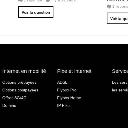
1
réponse
Il y a 12 jours
1
répon
Voir la question
Voir la q
Internet en mobilité
FIxe et internet
Servic
Options prépayées
ADSL
Les serv
Options postpayées
Flybox Pro
les serv
Offres 3G/4G
Flybox Home
Domino
IP Fixe