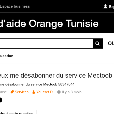
Espace business
Es
d'aide Orange Tunisie
O
uestion
eux me désabonner du service Mectoob
 me désabonner du service Mectoob 58347844
onse
Services
Youssef D.
Il y a 3 mois
re à cette question