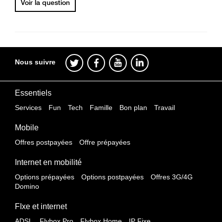
Voir la question
Nous suivre
Essentiels
Services
Fun
Tech
Famille
Bon plan
Travail
Mobile
Offres postpayées
Offre prépayées
Internet en mobilité
Options prépayées
Options postpayées
Offres 3G/4G
Domino
FIxe et internet
ADSL
Flybox Pro
Flybox Home
IP Fixe