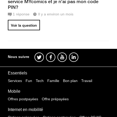
service MYcomics et je n'ai pas mon code
PIN?
1
réponse
Il y a environ un mois
Voir la question
Nous suivre
Essentiels
Services
Fun
Tech
Famille
Bon plan
Travail
Mobile
Offres postpayées
Offre prépayées
Internet en mobilité