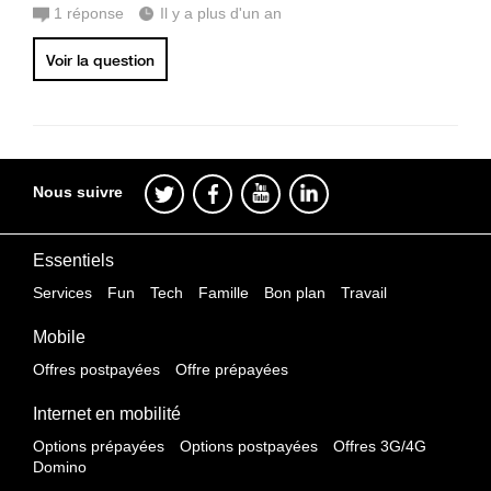
1
réponse
Il y a plus d'un an
Voir la question
Nous suivre
Essentiels
Services
Fun
Tech
Famille
Bon plan
Travail
Mobile
Offres postpayées
Offre prépayées
Internet en mobilité
Options prépayées
Options postpayées
Offres 3G/4G
Domino