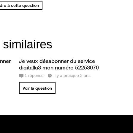
re à cette question
 similaires
nner
Je veux désabonner du service
digitalla3 mon numéro 52253070
1
réponse
Il y a presque 3 ans
Voir la question