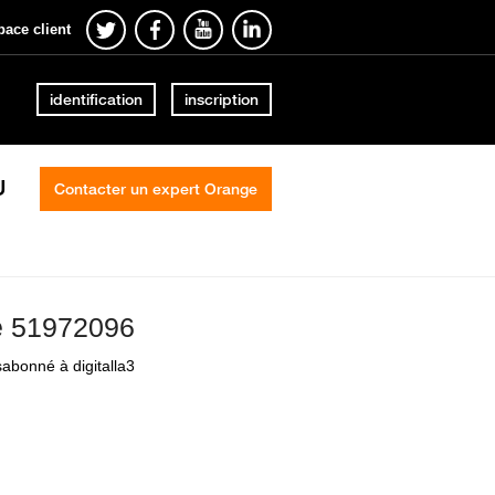
pace client
identification
inscription
U
Contacter un expert Orange
le 51972096
abonné à digitalla3