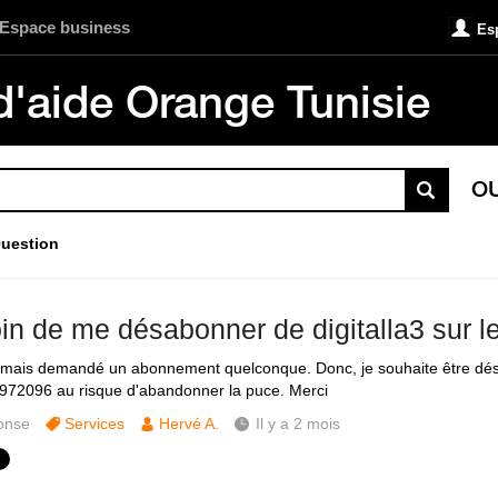
Espace business
Es
d'aide Orange Tunisie
O
uestion
in de me désabonner de digitalla3 sur 
jamais demandé un abonnement quelconque. Donc, je souhaite être dés
1972096 au risque d'abandonner la puce. Merci
onse
Services
Hervé A.
Il y a 2 mois