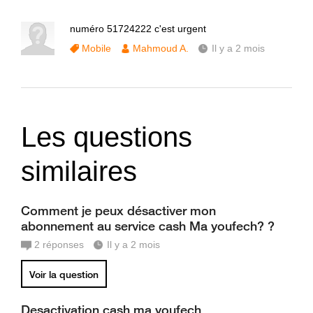
numéro 51724222 c'est urgent
Mobile
Mahmoud A.
Il y a 2 mois
Les questions
similaires
Comment je peux désactiver mon
abonnement au service cash Ma youfech? ?
2
réponses
Il y a 2 mois
Voir la question
Desactivation cash ma youfech