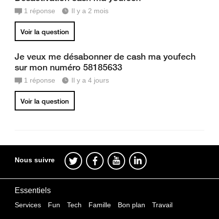
1
réponse
Il y a 2 mois
Voir la question
Je veux me désabonner de cash ma youfech
sur mon numéro 58185633
1
réponse
Il y a 4 jours
Voir la question
Nous suivre
Essentiels
Services
Fun
Tech
Famille
Bon plan
Travail