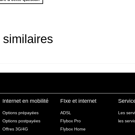
 similaires
Internet en mobilité
FIxe et internet
Servic
Options prépayées
ADSL
Les serv
Options postpayées
Flybox Pro
les serv
Offres 3G/4G
Flybox Home