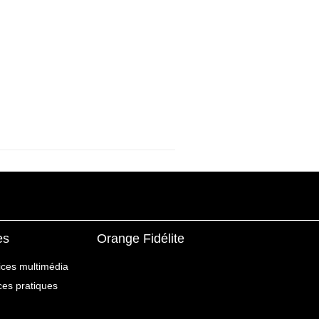
es
Orange Fidélite
ices multimédia
ices pratiques