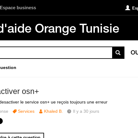
Espace business
Es
d'aide Orange Tunisie
O
uestion
ctiver osn+
desactiver le service osn+ ue reçois toujours une erreur
onse
Services
Khaled B.
Il y a 30 jours
re à cette question