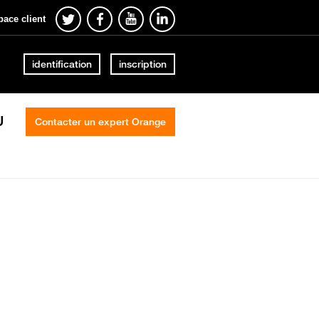
pace client
identification
inscription
U
Contacter un expert Orange