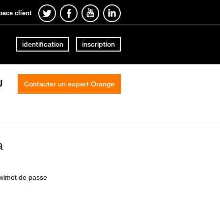
pace client
identification
inscription
U
Contacter un expert Orange
a
 wlmot de passe