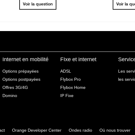
Voir la question
Voir la q
Internet en mobilité
FIxe et internet
Servic
Options prépayées
ADSL
Les serv
Options postpayées
Flybox Pro
les serv
Offres 3G/4G
Flybox Home
Domino
IP Fixe
act
Orange Developer Center
Ondes radio
Où nous trouver