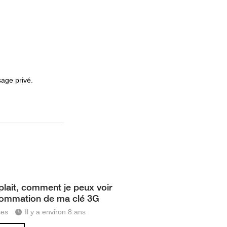
sage privé.
 plait, comment je peux voir
ommation de ma clé 3G
ses
Il y a environ 8 ans