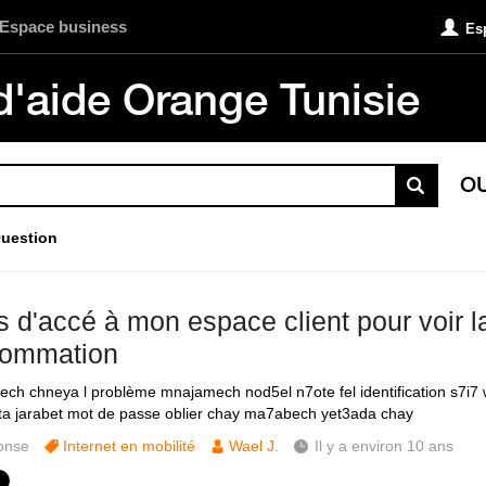
Espace business
Es
d'aide Orange Tunisie
O
uestion
ps d'accé à mon espace client pour voir l
ommation
ch chneya l problème mnajamech nod5el n7ote fel identification s7i7
ta jarabet mot de passe oblier chay ma7abech yet3ada chay
onse
Internet en mobilité
Wael J.
Il y a environ 10 ans