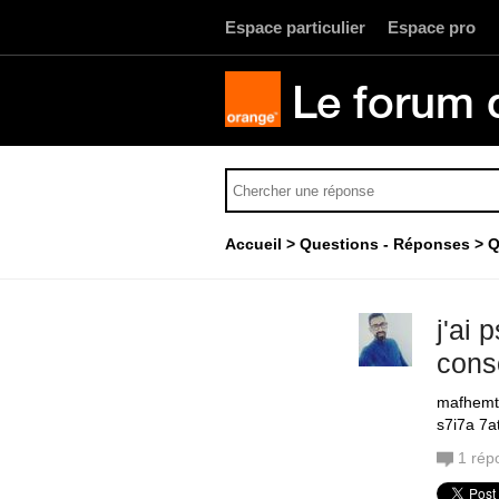
Espace particulier
Espace pro
Le forum 
Accueil
Questions - Réponses
Q
j'ai 
cons
mafhemte
s7i7a 7a
1
rép