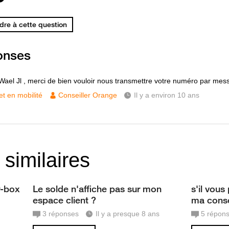
re à cette question
onses
Wael Jl , merci de bien vouloir nous transmettre votre numéro par mes
et en mobilité
Conseiller Orange
Il y a environ 10 ans
 similaires
r-box
Le solde n'affiche pas sur mon
s'il vous
espace client ?
ma cons
3
réponses
Il y a presque 8 ans
5
répon