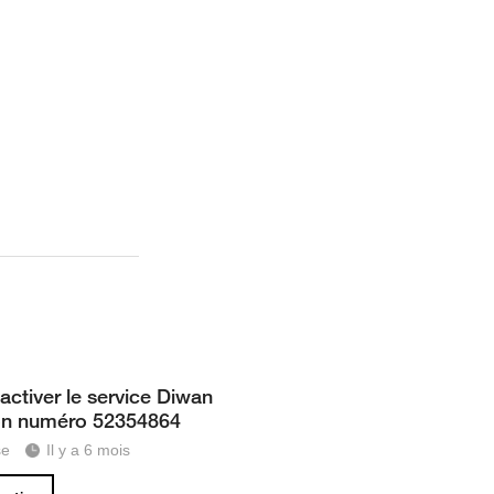
activer le service Diwan
on numéro 52354864
se
Il y a 6 mois