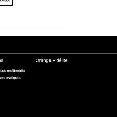
uestion
es
Orange Fidélite
ices multimédia
ices pratiques