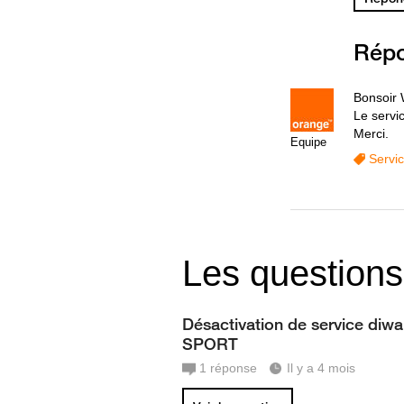
Rép
Bonsoir
Le servi
Merci.
Equipe
Servi
Les questions
Désactivation de service diw
SPORT
1
réponse
Il y a 4 mois