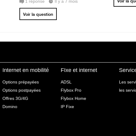
Voir la q
1
réponse
Il y a 7 mois
Voir la question
Internet en mobilité
FIxe et internet
Servic
Options prépayées
ADSL
Les serv
Options postpayées
Flybox Pro
les serv
Offres 3G/4G
Flybox Home
Domino
IP Fixe