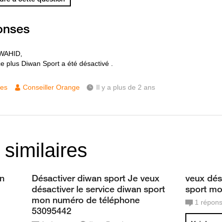
onses
 WAHID,
ce plus Diwan Sport a été désactivé .
ces
Conseiller Orange
Il y a plus de 2 ans
 similaires
an
Désactiver diwan sport Je veux
veux dés
désactiver le service diwan sport
sport m
mon numéro de téléphone
1
répon
53095442