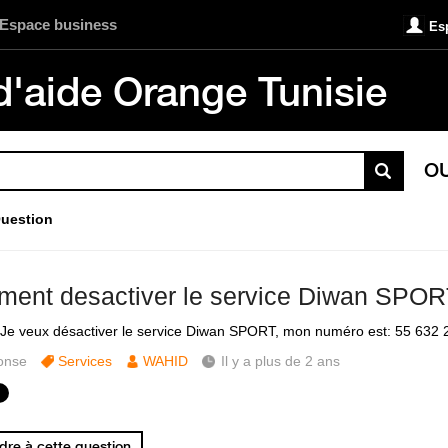
Espace business
Es
d'aide Orange Tunisie
O
uestion
ent desactiver le service Diwan SPO
 Je veux désactiver le service Diwan SPORT, mon numéro est: 55 632 
onse
Services
WAHID
Il y a plus de 2 ans
re à cette question