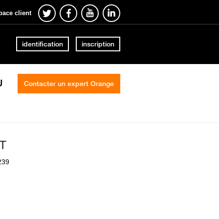
pace client
identification
inscription
U
Contacter un expert Orange
RT
239