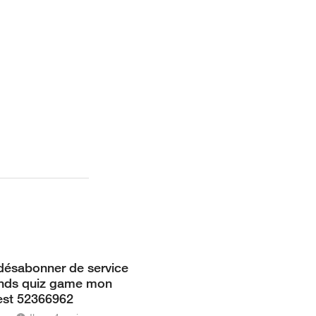
désabonner de service
nds quiz game mon
est 52366962