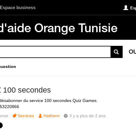
Espace business
Es
d'aide Orange Tunisie
O
uestion
 100 secondes
désabonner du service 100 secondes Quiz Games.
53220866
onse
Services
Haithem
Il y a plus de 2 ans