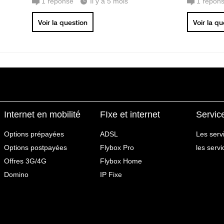
1
réponse
Il y a 5 mois
1
répon
Voir la question
Voir la q
Internet en mobilité
FIxe et internet
Servic
Options prépayées
ADSL
Les serv
Options postpayées
Flybox Pro
les serv
Offres 3G/4G
Flybox Home
Domino
IP Fixe