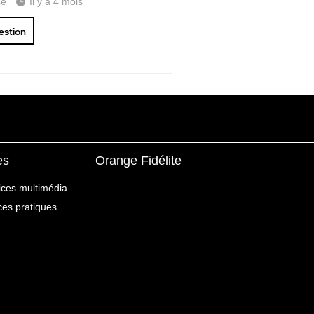
se
Il y a 4 mois
uestion
es
Orange Fidélite
ices multimédia
ices pratiques