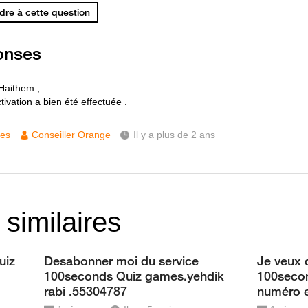
re à cette question
onses
Haithem ,
ivation a bien été effectuée .
ces
Conseiller Orange
Il y a plus de 2 ans
 similaires
uiz
Desabonner moi du service
Je veux 
100seconds Quiz games.yehdik
100seco
rabi .55304787
numéro 