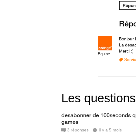
Répond
Rép
Bonjour 
La désact
Merci :)
Equipe
Servi
Les questions
desabonner de 100seconds q
games
3
réponses
Il y a 5 mois