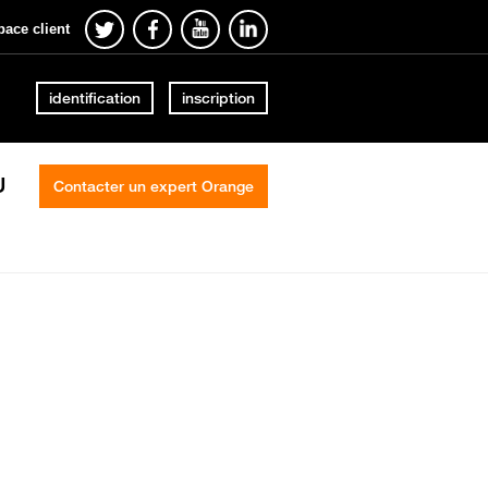
pace client
identification
inscription
U
Contacter un expert Orange