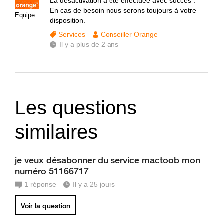
La désactivation a été effectuée avec succès .
En cas de besoin nous serons toujours à votre
Equipe
disposition.
Services
Conseiller Orange
Il y a plus de 2 ans
Les questions
similaires
je veux désabonner du service mactoob mon
numéro 51166717
1
réponse
Il y a 25 jours
Voir la question