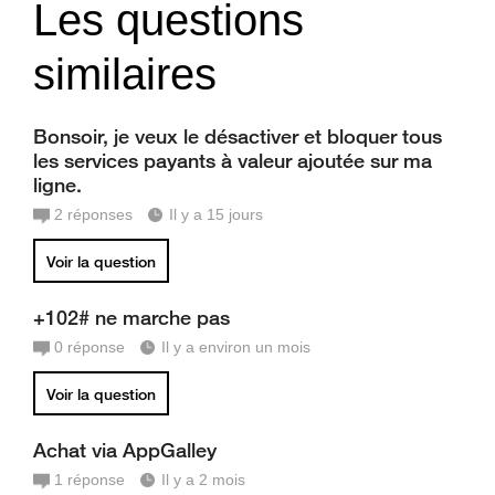
Les questions
similaires
Bonsoir, je veux le désactiver et bloquer tous
les services payants à valeur ajoutée sur ma
ligne.
2
réponses
Il y a 15 jours
Voir la question
+102# ne marche pas
0
réponse
Il y a environ un mois
Voir la question
Achat via AppGalley
1
réponse
Il y a 2 mois