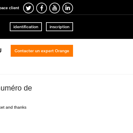
pace client
identification
inscription
U
Contacter un expert Orange
 numéro de
cket and thanks