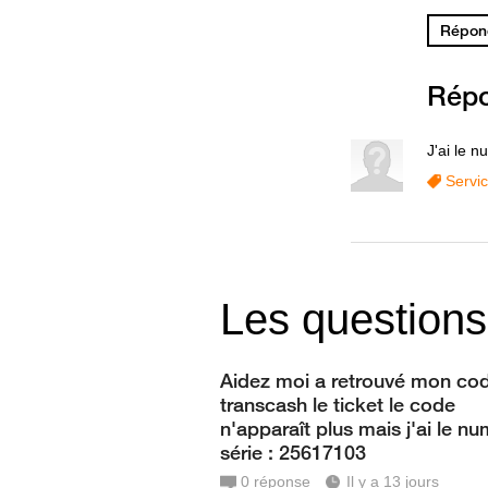
Répond
Rép
J'ai le 
Servi
Les questions
Aidez moi a retrouvé mon co
transcash le ticket le code
n'apparaît plus mais j'ai le n
série : 25617103
0
réponse
Il y a 13 jours