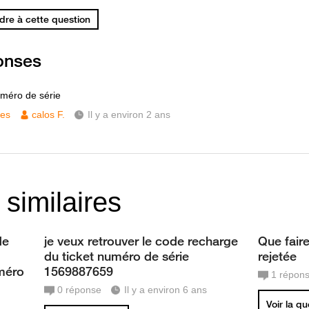
re à cette question
onses
numéro de série
ces
calos F.
Il y a environ 2 ans
 similaires
de
je veux retrouver le code recharge
Que fair
du ticket numéro de série
rejetée
uméro
1569887659
1
répon
0
réponse
Il y a environ 6 ans
Voir la q