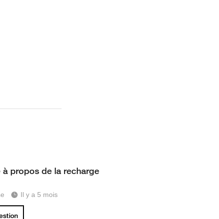
e à propos de la recharge
se
Il y a 5 mois
uestion