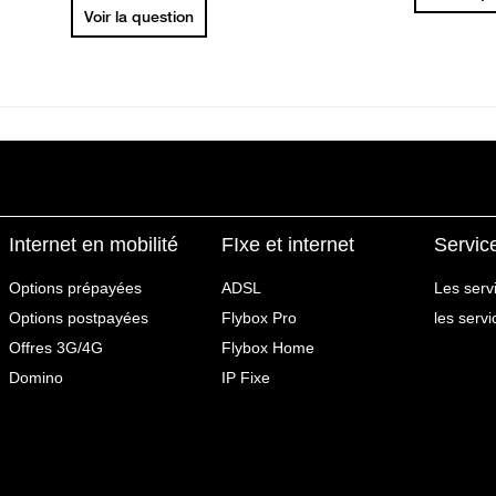
Voir la question
Internet en mobilité
FIxe et internet
Servic
Options prépayées
ADSL
Les serv
Options postpayées
Flybox Pro
les serv
Offres 3G/4G
Flybox Home
Domino
IP Fixe