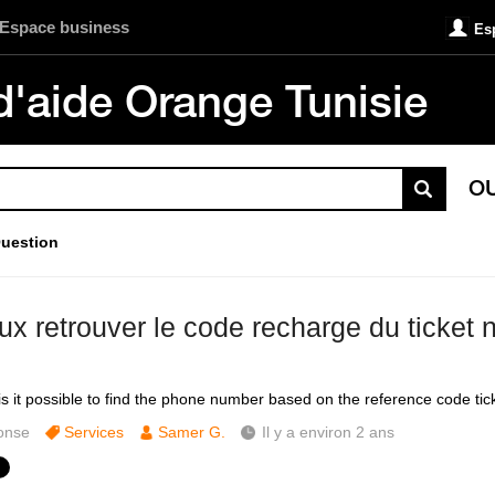
Espace business
Es
d'aide Orange Tunisie
O
uestion
eux retrouver le code recharge du ticket
 is it possible to find the phone number based on the reference code ti
onse
Services
Samer G.
Il y a environ 2 ans