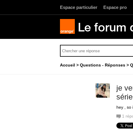
Espace particulier
Espace pro
Le forum 
Accueil
Questions - Réponses
Q
je v
série
hey , so
1
rép