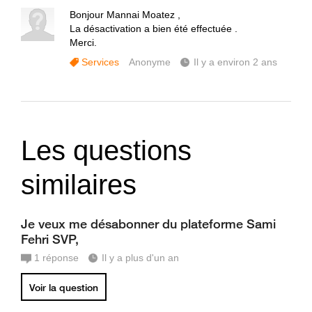
Bonjour Mannai Moatez ,
La désactivation a bien été effectuée .
Merci.
Services
Anonyme
Il y a environ 2 ans
Les questions
similaires
Je veux me désabonner du plateforme Sami
Fehri SVP,
1
réponse
Il y a plus d'un an
Voir la question