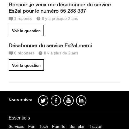
Bonsoir ,je veux me désabonner du service
Es2al pour le numéro 55 288 337
1
réponse
Il y a presque 2 ans
Voir la question
Désabonner du service Es2al merci
6
réponses
Il y a plus de 2 ans
Voir la question
Nous suivre
Essentiels
Services
Fun
Tech
Famille
Bon plan
Travail