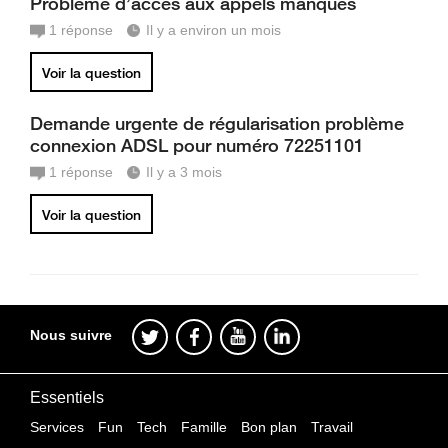
Problème d’accès aux appels manqués
1
réponse
Il y a environ un mois
Voir la question
Demande urgente de régularisation problème
connexion ADSL pour numéro 72251101
1
réponse
Il y a 3 mois
Voir la question
Nous suivre
Essentiels
Services
Fun
Tech
Famille
Bon plan
Travail