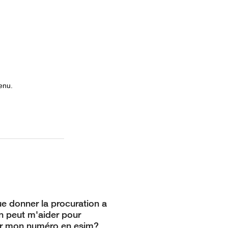
enu.
ue donner la procuration a
n peut m'aider pour
er mon numéro en esim?