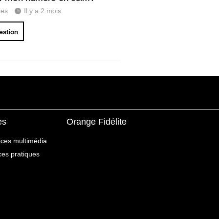
ses
Il y a 2 mois
uestion
es
Orange Fidélite
ices multimédia
ices pratiques