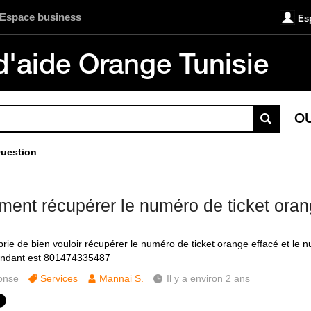
Espace business
Es
d'aide Orange Tunisie
O
uestion
ent récupérer le numéro de ticket oran
prie de bien vouloir récupérer le numéro de ticket orange effacé et le 
ondant est 801474335487
onse
Services
Mannai S.
Il y a environ 2 ans