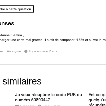
re à cette question
onses
Mannai Samira ,
harger une carte mal grattée, il suffit de composer *135# et suivre le m
ces
Anonyme
Il y a environ 2 ans
 similaires
Je veux récupérer le code PUK du
Est ce q
numéro 50893447
quelqu'u
récupér