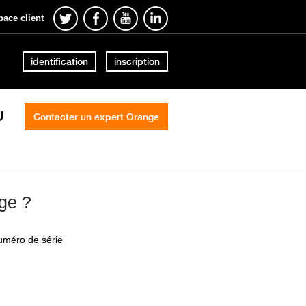
pace client
identification
inscription
U
Contacter un expert Orange
ge ?
numéro de série