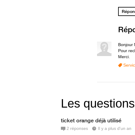
Répond
Rép
Bonjour 
Pour rec
Merci.
Servi
Les questions
ticket orange déjà utilisé
2
réponses
Il y a plus d'un an