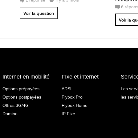
1
réponse
Il y a 3 mois
6
répon
Voir la question
Voir la q
Internet en mobilité
FIxe et internet
Servic
Options prépayées
ADSL
Les serv
Options postpayées
Flybox Pro
les serv
Offres 3G/4G
Flybox Home
Domino
IP Fixe